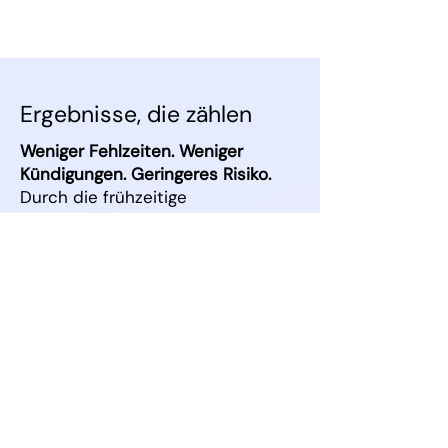
Ergebnisse, die zählen
Weniger Fehlzeiten. Weniger
Kündigungen. Geringeres Risiko.
Durch die frühzeitige
Auseinandersetzung mit
Problemen vermeiden
Unternehmen die hohen Kosten,
die durch Konflikte, Fluktuation
und langfristige Krankheitstage
entstehen.
Shkudo stärkt die Kultur, spart
Geld und schafft Arbeitsplätze, an
denen die Menschen bleiben